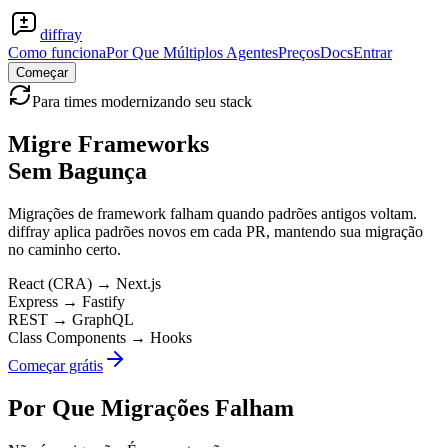
diffray
Como funciona
Por Que Múltiplos Agentes
Preços
Docs
Entrar
Começar
Para times modernizando seu stack
Migre Frameworks
Sem Bagunça
Migrações de framework falham quando padrões antigos voltam.
diffray aplica padrões novos em cada PR, mantendo sua migração
no caminho certo.
React (CRA)
→
Next.js
Express
→
Fastify
REST
→
GraphQL
Class Components
→
Hooks
Começar grátis
Por Que Migrações Falham