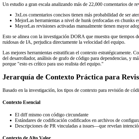
Un estudio a gran escala analizando más de 22,000 comentarios de re
3x
Los comentarios concisos tienen más probabilidad de ser ate
Mejor
Las herramientas a nivel de hunk (enfocadas en chunks es
Mayor
Las revisiones activadas manualmente tienen mayor ado
Esto se alinea con la investigación DORA que muestra que tiempos de
ruidosas de IA, perjudica directamente la velocidad del equipo.
Las mejores herramientas estratifican el contexto estratégicamente. 
del desarrollador, análisis de grafo de código para dependencias, y m
porque "esto es crítico para uso realista del equipo."
Jerarquía de Contexto Práctica para Revi
Basado en la investigación, los tipos de contexto para revisión de códi
Contexto Esencial
El diff mismo con código circundante
Estándares de codificación codificados en archivos de configur
Descripciones de PR vinculadas a issues—que revelan intenció
Contexto de Alto Valor