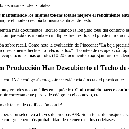
o los mismos tokens totales
os manteniendo los mismos tokens totales mejoró el rendimiento
ue el modelo recibía la misma cantidad de texto.
ntan más documentos, incluso cuando la longitud total del contexto es 
n que está distribuida en múltiples fuentes, lo cual puede introducir d
n sobre recall. Como nota la evaluación de Pinecone: "La baja precisión
a incorrectamente hechos no relacionados." El conteo de recuperación óp
 recuperaciones más grandes (10-20 documentos) agregan ruido y latenc
en Producción Han Descubierto el Techo de
n con IA de código abierto), ofrece evidencia directa del practicante:
muy grandes no son útiles en la práctica.
Cada modelo parece confund
ibir correctamente piezas de código en el contexto, etc."
n asistentes de codificación con IA.
ecuperación selectiva a través de pruebas A/B. Su sistema de búsqueda 
 código tienen más probabilidad de retenerse en los codebases.