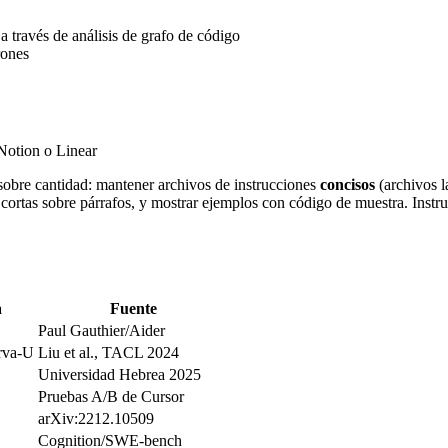
 través de análisis de grafo de código
rones
Notion o Linear
d sobre cantidad: mantener archivos de instrucciones
concisos
(archivos l
as cortas sobre párrafos, y mostrar ejemplos con código de muestra. Ins
a
Fuente
Paul Gauthier/Aider
rva-U
Liu et al., TACL 2024
Universidad Hebrea 2025
Pruebas A/B de Cursor
arXiv:2212.10509
Cognition/SWE-bench