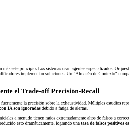
n más este principio. Los sistemas usan agentes especializados: Orques
Codificadores implementan soluciones. Un "Almacén de Contexto" compar
te el Trade-off Precisión-Recall
 fuertemente la precisión sobre la exhaustividad. Múltiples estudios re
 con IA son ignoradas
debido a fatiga de alertas.
iales a menudo tienen ratios extremadamente altos de falsos a correctos
n reducido esto dramáticamente, logrando una
tasa de falsos positivos 