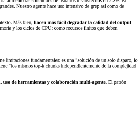
la aumentó las solicitudes de usuarios insatisfechos en 2.2%. El
grandes. Nuestro agente hace uso intensivo de grep así como de
ntexto. Más bien,
hacen más fácil degradar la calidad del output
memoria y los ciclos de CPU: como recursos finitos que deben
limitaciones fundamentales: es una "solución de un solo disparo, lo
btiene "los mismos top-k chunks independientemente de la complejidad
ón, uso de herramientas y colaboración multi-agente
. El patrón