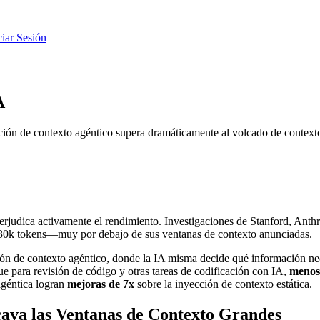
ciar Sesión
A
ación de contexto agéntico supera dramáticamente al volcado de context
rjudica activamente el rendimiento. Investigaciones de Stanford, Anthr
-30k tokens—muy por debajo de sus ventanas de contexto anunciadas.
n de contexto agéntico, donde la IA misma decide qué información nece
ue para revisión de código y otras tareas de codificación con IA,
menos 
agéntica logran
mejoras de 7x
sobre la inyección de contexto estática.
ava las Ventanas de Contexto Grandes