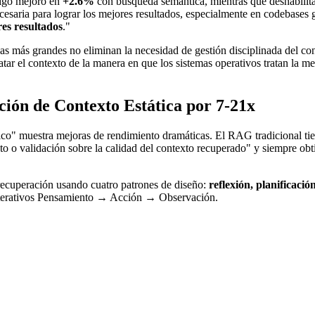
digo mejoró en
+2.6%
con búsqueda semántica, mientras que deshabilitar
esaria para lograr los mejores resultados, especialmente en codebases 
res resultados
."
nas más grandes no eliminan la necesidad de gestión disciplinada del co
ratar el contexto de la manera en que los sistemas operativos tratan la 
ión de Contexto Estática por 7-21x
 muestra mejoras de rendimiento dramáticas. El RAG tradicional tiene 
to o validación sobre la calidad del contexto recuperado" y siempre o
recuperación usando cuatro patrones de diseño:
reflexión, planificaci
iterativos Pensamiento → Acción → Observación.