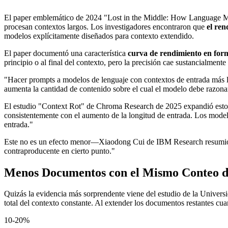
El paper emblemático de 2024 "Lost in the Middle: How Language M
procesan contextos largos. Los investigadores encontraron que
el ren
modelos explícitamente diseñados para contexto extendido.
El paper documentó una característica
curva de rendimiento en for
principio o al final del contexto, pero la precisión cae sustancialmen
"Hacer prompts a modelos de lenguaje con contextos de entrada más l
aumenta la cantidad de contenido sobre el cual el modelo debe razona
El estudio "Context Rot" de Chroma Research de 2025 expandió estos
consistentemente con el aumento de la longitud de entrada. Los mode
entrada."
Este no es un efecto menor—Xiaodong Cui de IBM Research resumió: "P
contraproducente en cierto punto."
Menos Documentos con el Mismo Conteo d
Quizás la evidencia más sorprendente viene del estudio de la Univer
total del contexto constante. Al extender los documentos restantes cu
10-20%