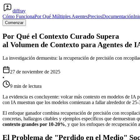
diffray
Cómo Funciona
Por Qué Múltiples Agentes
Precios
Documentación
Ini
Comenzar
Por Qué el Contexto Curado Supera
al Volumen de Contexto para Agentes de I
La investigación demuestra: la recuperación de precisión con recopil
27 de noviembre de 2025
•
9 min de lectura
La evidencia es concluyente: volcar más contexto en modelos de IA pe
con IA muestran que los modelos comienzan a fallar alrededor de 25
El enfoque ganador combina recuperación de precisión con recopilació
concretas, hallazgos citables y ejemplos específicos que demuestran q
contexto grandes por 10-20%
, y que los enfoques de recuperación 
El Problema de "Perdido en el Medio" Soc