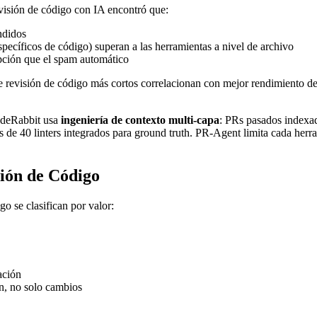
visión de código con IA encontró que:
ndidos
pecíficos de código) superan a las herramientas a nivel de archivo
pción que el spam automático
 revisión de código más cortos correlacionan con mejor rendimiento d
CodeRabbit usa
ingeniería de contexto multi-capa
: PRs pasados indexado
ás de 40 linters integrados para ground truth. PR-Agent limita cada her
sión de Código
go se clasifican por valor:
ación
n, no solo cambios