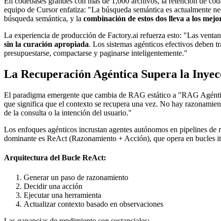
En codebases grandes con más de 1,000 archivos, la retención de có
equipo de Cursor enfatiza: "La búsqueda semántica es actualmente nec
búsqueda semántica, y la
combinación de estos dos lleva a los mejo
La experiencia de producción de Factory.ai refuerza esto: "Las venta
sin la curación apropiada
. Los sistemas agénticos efectivos deben t
presupuestarse, compactarse y paginarse inteligentemente."
La Recuperación Agéntica Supera la Inyecc
El paradigma emergente que cambia de RAG estático a "RAG Agéntico"
que significa que el contexto se recupera una vez. No hay razonamien
de la consulta o la intención del usuario."
Los enfoques agénticos incrustan agentes autónomos en pipelines de 
dominante es ReAct (Razonamiento + Acción), que opera en bucles 
Arquitectura del Bucle ReAct:
Generar un paso de razonamiento
Decidir una acción
Ejecutar una herramienta
Actualizar contexto basado en observaciones
Las ganancias de rendimiento son sustanciales: