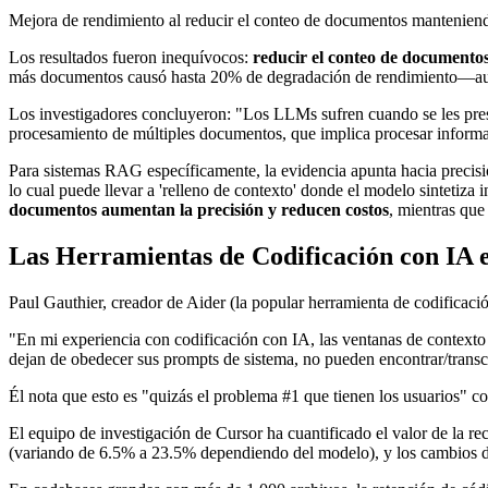
Mejora de rendimiento al reducir el conteo de documentos manteniend
Los resultados fueron inequívocos:
reducir el conteo de document
más documentos causó hasta 20% de degradación de rendimiento—aunq
Los investigadores concluyeron: "Los LLMs sufren cuando se les prese
procesamiento de múltiples documentos, que implica procesar informació
Para sistemas RAG específicamente, la evidencia apunta hacia precisió
lo cual puede llevar a 'relleno de contexto' donde el modelo sintetiz
documentos aumentan la precisión y reducen costos
, mientras que
Las Herramientas de Codificación con IA 
Paul Gauthier, creador de Aider (la popular herramienta de codificació
"En mi experiencia con codificación con IA, las ventanas de contexto 
dejan de obedecer sus prompts de sistema, no pueden encontrar/transcr
Él nota que esto es "quizás el problema #1 que tienen los usuarios" co
El equipo de investigación de Cursor ha cuantificado el valor de la r
(variando de 6.5% a 23.5% dependiendo del modelo), y los cambios de