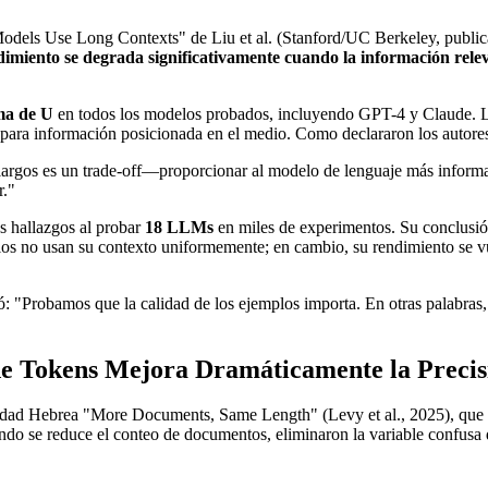
odels Use Long Contexts" de Liu et al. (Stanford/UC Berkeley, publ
dimiento se degrada significativamente cuando la información rele
ma de U
en todos los modelos probados, incluyendo GPT-4 y Claude. Lo
te para información posicionada en el medio. Como declararon los autore
argos es un trade-off—proporcionar al modelo de lenguaje más informa
r."
 hallazgos al probar
18 LLMs
en miles de experimentos. Su conclusió
los no usan su contexto uniformemente; en cambio, su rendimiento se v
robamos que la calidad de los ejemplos importa. En otras palabras, h
e Tokens Mejora Dramáticamente la Precis
sidad Hebrea "More Documents, Same Length" (Levy et al., 2025), que a
ando se reduce el conteo de documentos, eliminaron la variable confusa d