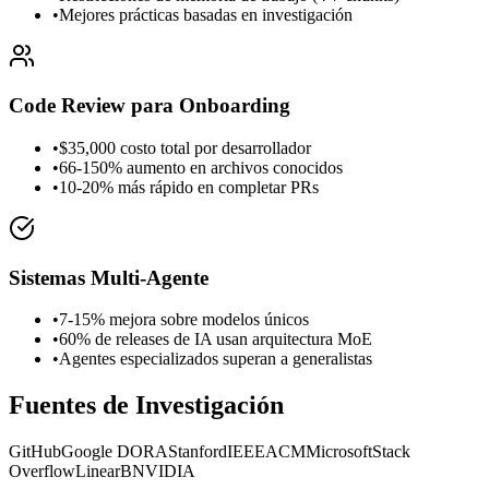
•
Mejores prácticas basadas en investigación
Code Review para Onboarding
•
$35,000 costo total por desarrollador
•
66-150% aumento en archivos conocidos
•
10-20% más rápido en completar PRs
Sistemas Multi-Agente
•
7-15% mejora sobre modelos únicos
•
60% de releases de IA usan arquitectura MoE
•
Agentes especializados superan a generalistas
Fuentes de Investigación
GitHub
Google DORA
Stanford
IEEE
ACM
Microsoft
Stack
Overflow
LinearB
NVIDIA