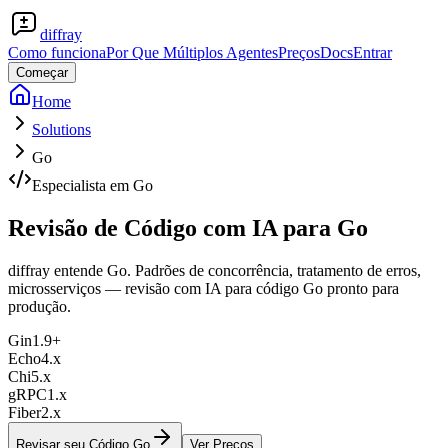
diffray
Como funciona
Por Que Múltiplos Agentes
Preços
Docs
Entrar
Começar
Home
Solutions
Go
Especialista em Go
Revisão de Código com IA para
Go
diffray entende Go. Padrões de concorrência, tratamento de erros,
microsserviços — revisão com IA para código Go pronto para
produção.
Gin
1.9+
Echo
4.x
Chi
5.x
gRPC
1.x
Fiber
2.x
Revisar seu Código Go
Ver Preços