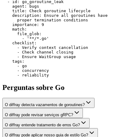
  - id: go_goroutine_leak

    agent: bugs

    title: Check goroutine lifecycle

    description: Ensure all goroutines have

      proper termination conditions

    importance: 9

    match:

      file_glob:

        - '**/*.go'

    checklist:

      - Verify context cancellation

      - Check channel closing

      - Ensure WaitGroup usage

    tags:

      - go

      - concurrency

      - reliability
Perguntas sobre Go
O diffray detecta vazamentos de goroutines?
O diffray pode revisar serviços gRPC?
O diffray entende tratamento de erros Go?
O diffray pode aplicar nosso guia de estilo Go?