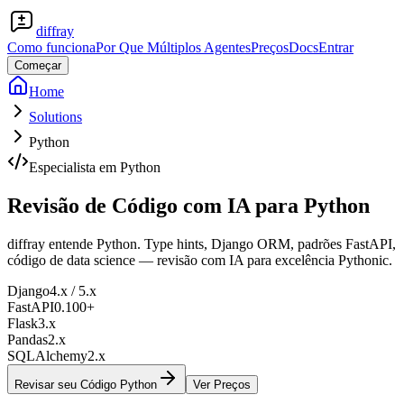
diffray
Como funciona
Por Que Múltiplos Agentes
Preços
Docs
Entrar
Começar
Home
Solutions
Python
Especialista em Python
Revisão de Código com IA para
Python
diffray entende Python. Type hints, Django ORM, padrões FastAPI,
código de data science — revisão com IA para excelência Pythonic.
Django
4.x / 5.x
FastAPI
0.100+
Flask
3.x
Pandas
2.x
SQLAlchemy
2.x
Revisar seu Código Python
Ver Preços