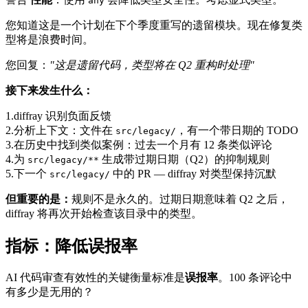
any
您知道这是一个计划在下个季度重写的遗留模块。现在修复类
型将是浪费时间。
您回复：
"这是遗留代码，类型将在 Q2 重构时处理"
接下来发生什么：
1.
diffray 识别负面反馈
2.
分析上下文：文件在
，有一个带日期的 TODO
src/legacy/
3.
在历史中找到类似案例：过去一个月有 12 条类似评论
4.
为
生成带过期日期（Q2）的抑制规则
src/legacy/**
5.
下一个
中的 PR — diffray 对类型保持沉默
src/legacy/
但重要的是：
规则不是永久的。过期日期意味着 Q2 之后，
diffray 将再次开始检查该目录中的类型。
指标：降低误报率
AI 代码审查有效性的关键衡量标准是
误报率
。100 条评论中
有多少是无用的？