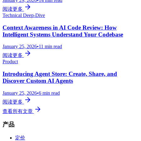
January 29, 2026
•
14 min read
阅读更多
Technical Deep-Dive
Context Awareness in AI Code Review: How
Intelligent Systems Understand Your Codebase
January 25, 2026
•
11 min read
阅读更多
Product
Introducing Agent Store: Create, Share, and
Discover Custom AI Agents
January 25, 2026
•
6 min read
阅读更多
查看所有文章
产品
定价