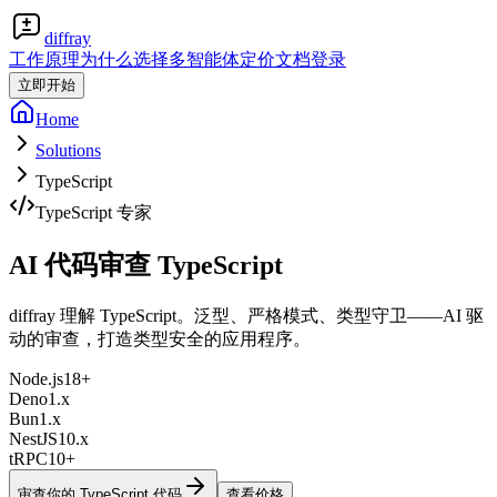
diffray
工作原理
为什么选择多智能体
定价
文档
登录
立即开始
Home
Solutions
TypeScript
TypeScript 专家
AI 代码审查
TypeScript
diffray 理解 TypeScript。泛型、严格模式、类型守卫——AI 驱
动的审查，打造类型安全的应用程序。
Node.js
18+
Deno
1.x
Bun
1.x
NestJS
10.x
tRPC
10+
审查你的 TypeScript 代码
查看价格