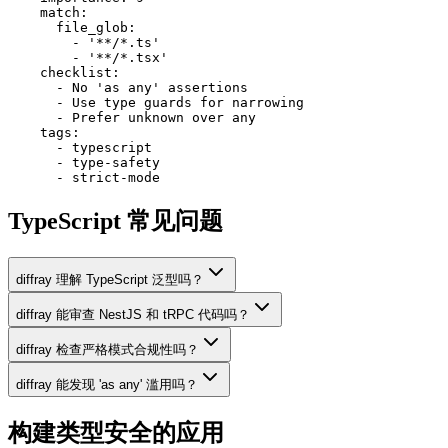
    match:

      file_glob:

        - '**/*.ts'

        - '**/*.tsx'

    checklist:

      - No 'as any' assertions

      - Use type guards for narrowing

      - Prefer unknown over any

    tags:

      - typescript

      - type-safety

      - strict-mode
TypeScript 常见问题
diffray 理解 TypeScript 泛型吗？
diffray 能审查 NestJS 和 tRPC 代码吗？
diffray 检查严格模式合规性吗？
diffray 能发现 'as any' 滥用吗？
构建类型安全的应用