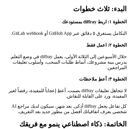
البدء: ثلاث خطوات
الخطوة ١: اربط diffray بمستودعك
التكامل يستغرق ٥ دقائق عبر GitHub App أو GitLab webhook.
الخطوة ٢: اعمل فقط
خلال الأسبوعين إلى الثلاثة الأولى، يعمل diffray في وضع التعلم.
يدرس بنية مشروعك، أنماط طلبات السحب، وأسلوب تعليقات
المراجعين.
الخطوة ٣: أعطِ ملاحظات
لا تتجاهل تعليقات diffray بصمت. أعطِ إعجاباً للمفيدة، رفضاً لغير
المفيدة، ورد على القابلة للنقاش.
كل تفاعل يجعل diffray أذكى. بعد شهر، سيكون لديك مراجع AI
شخصي يعرف اتفاقياتك أفضل من مطور جديد بعد التعريف.
الخاتمة: ذكاء اصطناعي ينمو مع فريقك