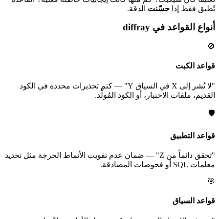
تُطبق فقط إذا
حسّنت
الدقة.
أنواع القواعد في diffray
🚫
قواعد الكبت
"لا تُشر إلى X في السياق Y" — كتم تحذيرات محددة في الكود
القديم، ملفات الاختبار، أو الكود المُولَّد.
🛡️
قواعد التطبيق
"تحقق دائماً من Z" — ضمان عدم تفويت الأنماط الحرجة مثل تحديد
معلمات SQL أو فحوصات المصادقة.
🎯
قواعد السياق