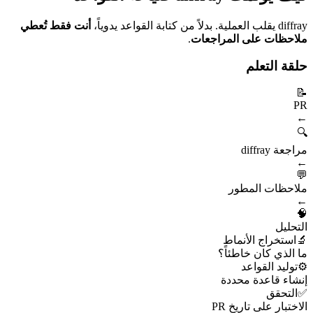
diffray يقلب العملية. بدلاً من كتابة القواعد يدوياً،
أنت فقط تُعطي
ملاحظات على المراجعات
.
حلقة التعلم
📝
PR
←
🔍
مراجعة diffray
←
💬
ملاحظات المطور
←
🧠
التحليل
🔬
استخراج الأنماط
ما الذي كان خاطئاً؟
⚙️
توليد القواعد
إنشاء قاعدة محددة
✅
التحقق
الاختبار على تاريخ PR