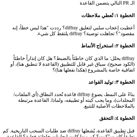
الـ PR التالي يتضمن القاعدة
الخطوة ١: تُعطي ملاحظات
أعطيت إعجاب سلبي لتعليق diffray؟ رددت "هذا ليس خطأ، إنه
مقصود"؟ تجاهلت توصية؟ diffray يلتقط كل شيء.
الخطوة ٢: استخراج الأنماط
diffray يحلل: ما الذي كان خاطئاً بالضبط؟ هل كان إنذاراً خاطئاً
(الكود صحيح)، سياق غير قابل للتطبيق (القاعدة لا تنطبق هنا)، أو
اتفاقية خاصة بالمشروع (هكذا نفعلها هنا)؟
الخطوة ٣: توليد القواعد
بناءً على النمط، يصوغ diffray قاعدة تُحدد النطاق (أي الملفات/
المجلدات)، وما يجب كبته أو تطبيقه، ولماذا. القاعدة مرتبطة
بالملاحظات الأصلية للتتبع.
الخطوة ٤: التحقق
قبل تطبيق القاعدة، يُشغلها diffray ضد طلبات السحب التاريخية. كم
تعليقاً كان سيُكبت؟ كم منها كانت إيجابيات خاطئة فعلية؟ القاعدة