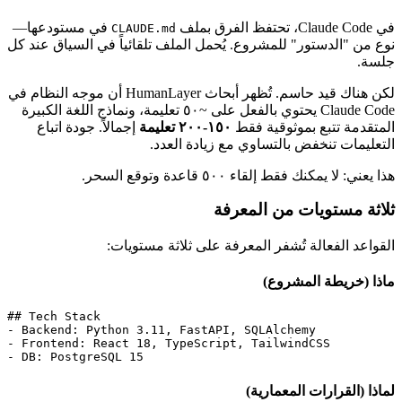
في Claude Code، تحتفظ الفرق بملف
في مستودعها—
CLAUDE.md
نوع من "الدستور" للمشروع. يُحمل الملف تلقائياً في السياق عند كل
جلسة.
لكن هناك قيد حاسم. تُظهر أبحاث HumanLayer أن موجه النظام في
Claude Code يحتوي بالفعل على ~٥٠ تعليمة، ونماذج اللغة الكبيرة
المتقدمة تتبع بموثوقية فقط
١٥٠-٢٠٠ تعليمة
إجمالاً. جودة اتباع
التعليمات تنخفض بالتساوي مع زيادة العدد.
هذا يعني: لا يمكنك فقط إلقاء ٥٠٠ قاعدة وتوقع السحر.
ثلاثة مستويات من المعرفة
القواعد الفعالة تُشفر المعرفة على ثلاثة مستويات:
ماذا (خريطة المشروع)
## Tech Stack

- Backend: Python 3.11, FastAPI, SQLAlchemy

- Frontend: React 18, TypeScript, TailwindCSS

- DB: PostgreSQL 15
لماذا (القرارات المعمارية)