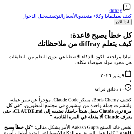
diffray
كيف يعمل
لماذا وكلاء متعددون
الأسعار
التوثيق
تسجيل الدخول
ابدأ الآن
كل خطأ يصبح قاعدة:
كيف يتعلم diffray من ملاحظاتك
لماذا مراجعة الكود بالذكاء الاصطناعي بدون التعلم من التعليقات
هي مجرد مولد ضوضاء مكلف
٩ يناير ٢٠٢٦
•
١٠ دقائق قراءة
كشف Boris Cherny، مبتكر Claude Code، مؤخراً عن سير عمله،
وانتشرت جملة واحدة من منشوره في مجتمع المطورين:
"في كل
مرة نرى Claude يفعل شيئاً خاطئاً، نضيفه إلى CLAUDE.md، حتى
يعرف Claude ألا يفعله في المرة القادمة."
لخص قائد المنتج Aakash Gupta الأمر بشكل مثالي:
"كل خطأ يصبح
قاعدة."
كلما عمل الفريق مع الذكاء الاصطناعي لفترة أطول، أصبح