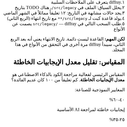
١.
diffray يتعرف على الملاحظات السلبية
٢.
يحلل السياق: الملف في
، هناك TODO بتاريخ
src/legacy/
٣.
يجد حالات مشابهة في التاريخ: ١٢ تعليقاً مماثلاً في الشهر الماضي
٤.
يولد قاعدة كبت لـ
مع تاريخ انتهاء (الربع الثاني)
src/legacy/**
٥.
طلب السحب التالي في
— diffray يصمت عن
src/legacy/
الأنواع
لكن المهم:
القاعدة ليست دائمة. تاريخ الانتهاء يعني أنه بعد الربع
الثاني، سيبدأ diffray مرة أخرى في التحقق من الأنواع في هذا
المجلد.
المقياس: تقليل معدل الإيجابيات الخاطئة
المقياس الرئيسي لفعالية مراجعة الكود بالذكاء الاصطناعي هو
معدل الإيجابيات الخاطئة
. كم تعليقاً من ١٠٠ كان عديم الفائدة؟
المعايير النموذجية للصناعة:
٤٠-٦٠%
إيجابيات خاطئة لمراجعة AI الأساسية
٢٥-٣٥%