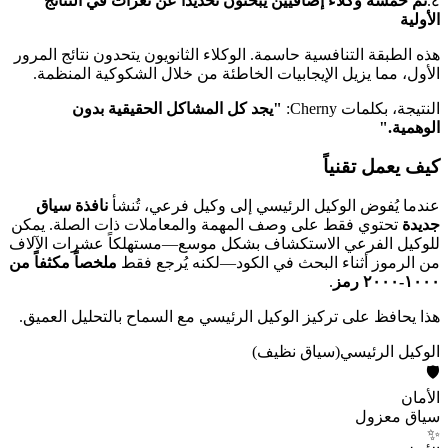
٤.
ثم خمسة وكلاء إضافيين يبحثون تحديداً عن ثغرات في النتائج
الأولية
هذه الطبقة التنافسية حاسمة. الوكلاء الثانويون يتحدون نتائج المرور
الأول، مما يزيل الإيجابيات الخاطئة من خلال الشكوكية المنظمة.
النتيجة، بكلمات Cherny:
"يجد كل المشاكل الحقيقية بدون
الوهمية."
كيف يعمل تقنياً
عندما يُفوض الوكيل الرئيسي إلى وكيل فرعي، تُنشأ
نافذة سياق
جديدة
تحتوي فقط على وصف المهمة والمعاملات ذات الصلة. يمكن
للوكيل الفرعي الاستكشاف بشكل موسع—مستهلكاً عشرات الآلاف
من الرموز أثناء البحث في الكود—لكنه يُرجع فقط
ملخصاً مكثفاً من
١٠٠٠-٢٠٠٠ رمز
.
هذا يحافظ على تركيز الوكيل الرئيسي مع السماح بالتحليل العميق.
الوكيل الرئيسي
(سياق نظيف)
🛡️
الأمان
سياق معزول
✨