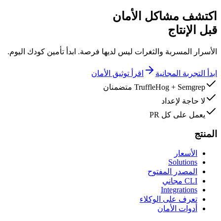
اكتشف مشاكل الأمان
قبل الإنتاج
الأسرار المسربة والثغرات ليس لديها فرصة. ابدأ تأمين كودك اليوم.
ابدأ التجربة المجانية
اقرأ توثيق الأمان
TruffleHog + Semgrep متضمنان
لا حاجة لإعداد
يعمل على كل PR
المنتج
الأسعار
Solutions
المصدر المفتوح
CLI مجاني
Integrations
تعرف على الوكلاء
أدوات الأمان