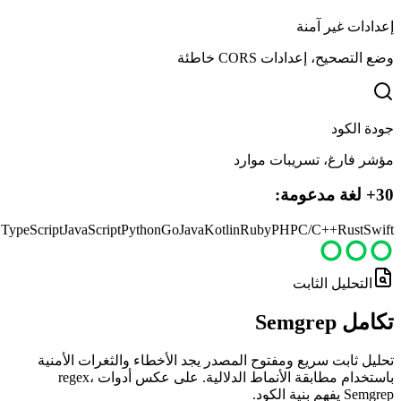
إعدادات غير آمنة
وضع التصحيح، إعدادات CORS خاطئة
جودة الكود
مؤشر فارغ، تسريبات موارد
30+ لغة مدعومة:
TypeScript
JavaScript
Python
Go
Java
Kotlin
Ruby
PHP
C/C++
Rust
Swift
التحليل الثابت
تكامل Semgrep
تحليل ثابت سريع ومفتوح المصدر يجد الأخطاء والثغرات الأمنية
باستخدام مطابقة الأنماط الدلالية. على عكس أدوات regex،
Semgrep يفهم بنية الكود.