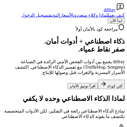
diffray
كيف يعمل
لماذا وكلاء متعددون
الأسعار
التوثيق
تسجيل الدخول
ابدأ الآن
مراجعة كود بالأمان أولاً
ذكاء اصطناعي + أدوات أمان.
صفر نقاط عمياء.
diffray يجمع بين أدوات الفحص الأمني الرائدة في الصناعة
(TruffleHog، Semgrep) مع تفسير الذكاء الاصطناعي. اكتشف
الأسرار المسربة والثغرات قبل وصولها للإنتاج.
أمّن كودك
اقرأ توثيق الأمان
لماذا الذكاء الاصطناعي وحده لا يكفي
نماذج الذكاء الاصطناعي رائعة في التفكير، لكن الأدوات المتخصصة
تكتشف ما يفوته الذكاء الاصطناعي