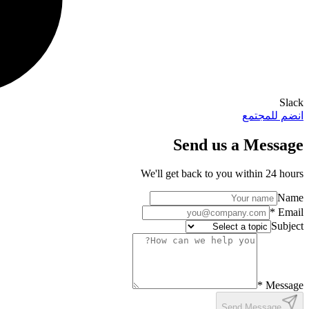
Slack
انضم للمجتمع
Send us a Message
We'll get back to you within 24 hours
Name
*
Email
Subject
*
Message
Send Message