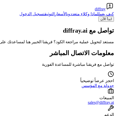
diffray
كيف يعمل
لماذا وكلاء متعددون
الأسعار
التوثيق
تسجيل الدخول
ابدأ الآن
تواصل مع diffray.ai
مستعد لتحويل عملية مراجعة الكود؟ فريقنا الخبير هنا لمساعدتك على تحقيق مراجعات أسرع بـ 73
معلومات الاتصال المباشر
تواصل مع فريقنا مباشرة للمساعدة الفورية
احجز عرضاً توضيحياً
جدولة مع المؤسس
المبيعات
sales@diffray.ai
الدعم