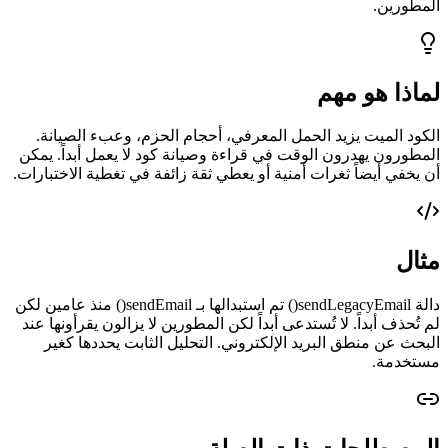
المطورين.
لماذا هو مهم
الكود الميت يزيد الحمل المعرفي، أحجام الحزم، وعبء الصيانة.
المطورون يهدرون الوقت في قراءة وصيانة كود لا يعمل أبداً. يمكن
أن يخفي أيضاً ثغرات أمنية أو يعطي ثقة زائفة في تغطية الاختبارات.
مثال
دالة sendLegacyEmail() تم استبدالها بـ sendEmail() منذ عامين لكن
لم تُحذف أبداً. لا تُستدعى أبداً لكن المطورين لا يزالون يقرأونها عند
البحث عن منطق البريد الإلكتروني. التحليل الثابت يحددها كغير
مستخدمة.