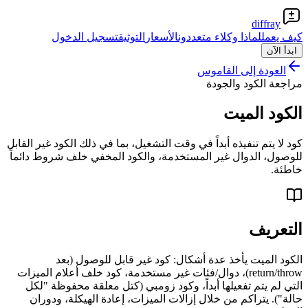
diffray
كيف يعمل
لماذا وكلاء متعددون
الأسعار
التوثيق
تسجيل الدخول
ابدأ الآن
العودة إلى القاموس
مراجعة الكود والجودة
الكود الميت
كود لا يتم تنفيذه أبداً في وقت التشغيل، بما في ذلك الكود غير القابل
للوصول، الدوال غير المستخدمة، والكود المخفي خلف شروط دائماً
خاطئة.
التعريف
الكود الميت يأخذ عدة أشكال: كود غير قابل للوصول (بعد
return/throw)، دوال/فئات غير مستخدمة، كود خلف أعلام الميزات
التي لم يتم تفعيلها أبداً، وكود زومبي (كتل معلقة محفوظة "لكل
حالة"). يتراكم من خلال إزالات الميزات، إعادة الهيكلة، ودوران