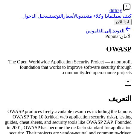
diffray
كيف يعمل
لماذا وكلاء متعددون
الأسعار
التوثيق
تسجيل الدخول
ابدأ الآن
العودة إلى القاموس
الأمان
Popular
OWASP
The Open Worldwide Application Security Project — a nonprofit
foundation that works to improve software security through
community-led open-source projects.
التعريف
OWASP produces freely-available resources including the famous
OWASP Top 10 (critical web application security risks), testing
guides, cheat sheets, and security tools like OWASP ZAP. Founded
in 2001, OWASP has become the de facto standard for application
security. Their projects are vendor-neutral and community-driven.