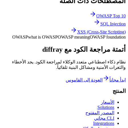
المصطلحات ذات الصلة
OWASP Top 10
SQL Injection
XSS (Cross-Site Scripting)
OWASP
what is OWASP
OWASP meaning
OWASP foundation
أتمتة مراجعة الكود مع diffray
نظام ذكاء اصطناعي متعدد الوكلاء لمراجعة الكود. يجد الأخطاء
والثغرات الأمنية ومشاكل البنية تلقائياً.
ابدأ مجاناً
العودة إلى القاموس
المنتج
الأسعار
Solutions
المصدر المفتوح
CLI مجاني
Integrations