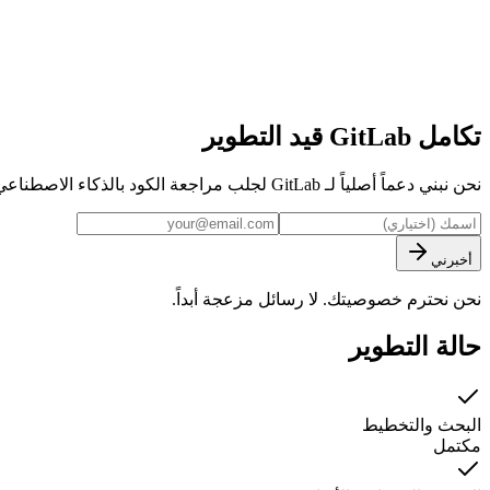
تكامل GitLab
قيد التطوير
نحن نبني دعماً أصلياً لـ GitLab لجلب مراجعة الكود بالذكاء الاصطناعي متعدد الوكلاء إلى مستودعات GitLab الخاصة بك. كن أول من يعرف عند الإطلاق.
أخبرني
نحن نحترم خصوصيتك. لا رسائل مزعجة أبداً.
حالة التطوير
البحث والتخطيط
مكتمل