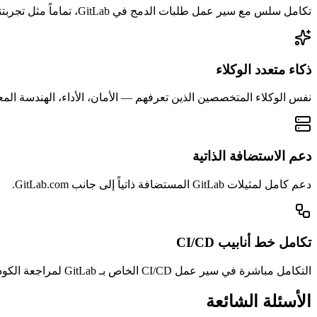
تكامل سلس مع سير عمل طلبات الدمج في GitLab، تماماً مثل تجربتنا مع GitHub.
ذكاء متعدد الوكلاء
نفس الوكلاء المتخصصين الذين تعرفهم — الأمان، الأداء، الهندسة المعم
دعم الاستضافة الذاتية
دعم كامل لمثيلات GitLab المستضافة ذاتياً إلى جانب GitLab.com.
تكامل خط أنابيب CI/CD
التكامل مباشرة في سير عمل CI/CD الخاص بـ GitLab لمراجعة الكود الآلية.
الأسئلة الشائعة