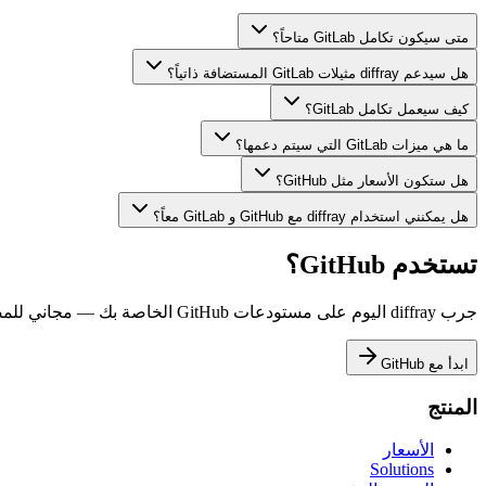
متى سيكون تكامل GitLab متاحاً؟
هل سيدعم diffray مثيلات GitLab المستضافة ذاتياً؟
كيف سيعمل تكامل GitLab؟
ما هي ميزات GitLab التي سيتم دعمها؟
هل ستكون الأسعار مثل GitHub؟
هل يمكنني استخدام diffray مع GitHub و GitLab معاً؟
تستخدم GitHub؟
جرب diffray اليوم على مستودعات GitHub الخاصة بك — مجاني للمصادر المفتوحة.
ابدأ مع GitHub
المنتج
الأسعار
Solutions