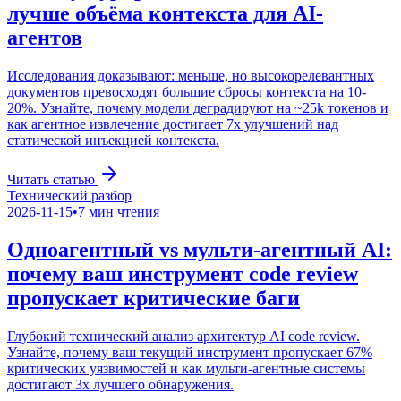
лучше объёма контекста для AI-
агентов
Исследования доказывают: меньше, но высокорелевантных
документов превосходят большие сбросы контекста на 10-
20%. Узнайте, почему модели деградируют на ~25k токенов и
как агентное извлечение достигает 7x улучшений над
статической инъекцией контекста.
Читать статью
Технический разбор
2026-11-15
•
7
мин чтения
Одноагентный vs мульти-агентный AI:
почему ваш инструмент code review
пропускает критические баги
Глубокий технический анализ архитектур AI code review.
Узнайте, почему ваш текущий инструмент пропускает 67%
критических уязвимостей и как мульти-агентные системы
достигают 3x лучшего обнаружения.