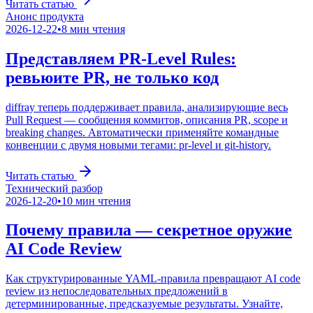
Читать статью
Анонс продукта
2026-12-22
•
8
мин чтения
Представляем PR-Level Rules:
ревьюите PR, не только код
diffray теперь поддерживает правила, анализирующие весь
Pull Request — сообщения коммитов, описания PR, scope и
breaking changes. Автоматически применяйте командные
конвенции с двумя новыми тегами: pr-level и git-history.
Читать статью
Технический разбор
2026-12-20
•
10
мин чтения
Почему правила — секретное оружие
AI Code Review
Как структурированные YAML-правила превращают AI code
review из непоследовательных предложений в
детерминированные, предсказуемые результаты. Узнайте,