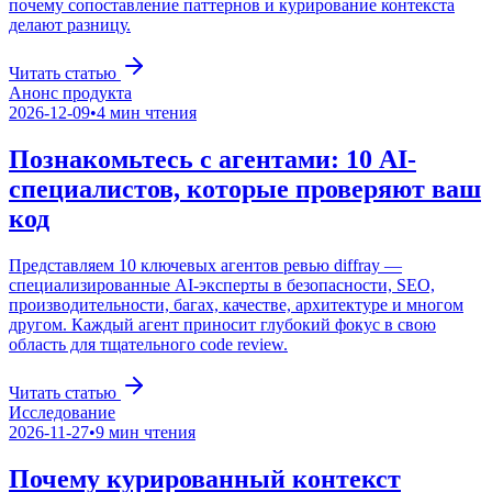
почему сопоставление паттернов и курирование контекста
делают разницу.
Читать статью
Анонс продукта
2026-12-09
•
4
мин чтения
Познакомьтесь с агентами: 10 AI-
специалистов, которые проверяют ваш
код
Представляем 10 ключевых агентов ревью diffray —
специализированные AI-эксперты в безопасности, SEO,
производительности, багах, качестве, архитектуре и многом
другом. Каждый агент приносит глубокий фокус в свою
область для тщательного code review.
Читать статью
Исследование
2026-11-27
•
9
мин чтения
Почему курированный контекст