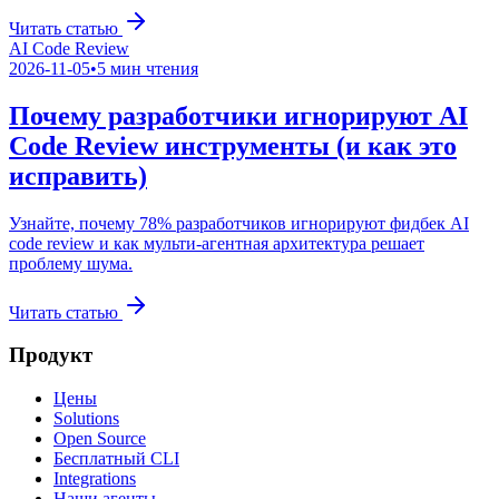
Читать статью
AI Code Review
2026-11-05
•
5
мин чтения
Почему разработчики игнорируют AI
Code Review инструменты (и как это
исправить)
Узнайте, почему 78% разработчиков игнорируют фидбек AI
code review и как мульти-агентная архитектура решает
проблему шума.
Читать статью
Продукт
Цены
Solutions
Open Source
Бесплатный CLI
Integrations
Наши агенты