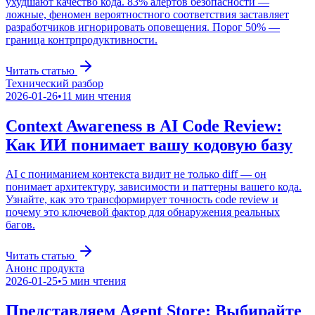
ухудшают качество кода. 83% алертов безопасности —
ложные, феномен вероятностного соответствия заставляет
разработчиков игнорировать оповещения. Порог 50% —
граница контрпродуктивности.
Читать статью
Технический разбор
2026-01-26
•
11
мин чтения
Context Awareness в AI Code Review:
Как ИИ понимает вашу кодовую базу
AI с пониманием контекста видит не только diff — он
понимает архитектуру, зависимости и паттерны вашего кода.
Узнайте, как это трансформирует точность code review и
почему это ключевой фактор для обнаружения реальных
багов.
Читать статью
Анонс продукта
2026-01-25
•
5
мин чтения
Представляем Agent Store: Выбирайте