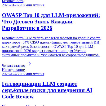
Безопасность
2026-01-02
•
18
мин чтения
OWASP Top 10 для LLM-приложений:
Что Должен Знать Каждый
Разработчик в 2026
Безопасность LLM теперь является заботой на уровне совета
директоров: 54% CISO идентифицируют генеративный ИИ
как прямой риск безопасности. OWASP Top 10 для LLM-
приложений 2026 вводит новые записи для Утечки
системных промптов и Уязвимостей векторов/эмбеддингов.
Читать статью
Исследование
2026-12-27
•
15
мин чтения
Галлюцинации LLM создают
серьёзные риски для внедрения AI
Code Review