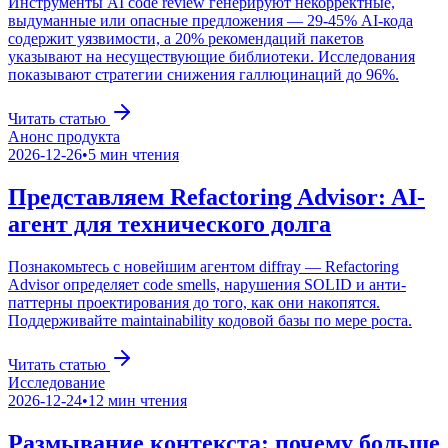
Инструменты AI code review генерируют некорректные,
выдуманные или опасные предложения — 29-45% AI-кода
содержит уязвимости, а 20% рекомендаций пакетов
указывают на несуществующие библиотеки. Исследования
показывают стратегии снижения галлюцинаций до 96%.
Читать статью
Анонс продукта
2026-12-26
•
5
мин чтения
Представляем Refactoring Advisor: AI-
агент для технического долга
Познакомьтесь с новейшим агентом diffray — Refactoring
Advisor определяет code smells, нарушения SOLID и анти-
паттерны проектирования до того, как они накопятся.
Поддерживайте maintainability кодовой базы по мере роста.
Читать статью
Исследование
2026-12-24
•
12
мин чтения
Размывание контекста: почему больше