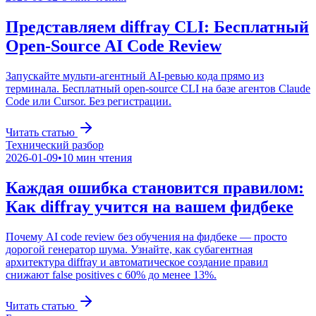
Представляем diffray CLI: Бесплатный
Open-Source AI Code Review
Запускайте мульти-агентный AI-ревью кода прямо из
терминала. Бесплатный open-source CLI на базе агентов Claude
Code или Cursor. Без регистрации.
Читать статью
Технический разбор
2026-01-09
•
10
мин чтения
Каждая ошибка становится правилом:
Как diffray учится на вашем фидбеке
Почему AI code review без обучения на фидбеке — просто
дорогой генератор шума. Узнайте, как субагентная
архитектура diffray и автоматическое создание правил
снижают false positives с 60% до менее 13%.
Читать статью