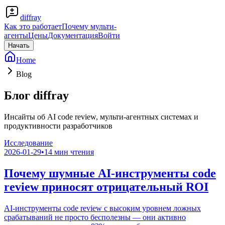
diffray
Как это работает
Почему мульти-
агенты
Цены
Документация
Войти
Начать
Home
Blog
Блог diffray
Инсайты об AI code review, мульти-агентных системах и
продуктивности разработчиков
Исследование
2026-01-29
•
14
мин чтения
Почему шумные AI-инструменты code
review приносят отрицательный ROI
AI-инструменты code review с высоким уровнем ложных
срабатываний не просто бесполезны — они активно