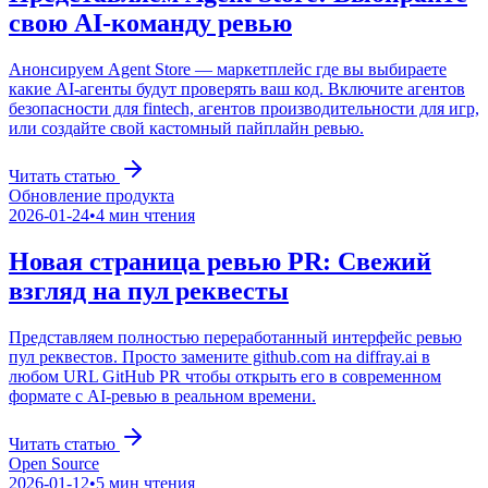
свою AI-команду ревью
Анонсируем Agent Store — маркетплейс где вы выбираете
какие AI-агенты будут проверять ваш код. Включите агентов
безопасности для fintech, агентов производительности для игр,
или создайте свой кастомный пайплайн ревью.
Читать статью
Обновление продукта
2026-01-24
•
4
мин чтения
Новая страница ревью PR: Свежий
взгляд на пул реквесты
Представляем полностью переработанный интерфейс ревью
пул реквестов. Просто замените github.com на diffray.ai в
любом URL GitHub PR чтобы открыть его в современном
формате с AI-ревью в реальном времени.
Читать статью
Open Source
2026-01-12
•
5
мин чтения