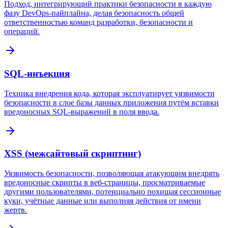
Подход, интегрирующий практики безопасности в каждую
фазу DevOps-пайплайна, делая безопасность общей
ответственностью команд разработки, безопасности и
операций.
SQL-инъекция
Техника внедрения кода, которая эксплуатирует уязвимости
безопасности в слое базы данных приложения путём вставки
вредоносных SQL-выражений в поля ввода.
XSS (межсайтовый скриптинг)
Уязвимость безопасности, позволяющая атакующим внедрять
вредоносные скрипты в веб-страницы, просматриваемые
другими пользователями, потенциально похищая сессионные
куки, учётные данные или выполняя действия от имени
жертв.