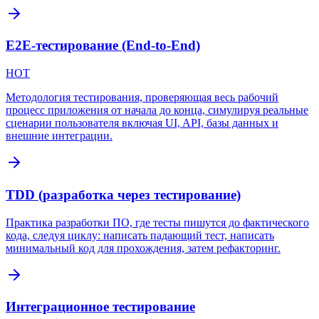
E2E-тестирование (End-to-End)
HOT
Методология тестирования, проверяющая весь рабочий
процесс приложения от начала до конца, симулируя реальные
сценарии пользователя включая UI, API, базы данных и
внешние интеграции.
TDD (разработка через тестирование)
Практика разработки ПО, где тесты пишутся до фактического
кода, следуя циклу: написать падающий тест, написать
минимальный код для прохождения, затем рефакторинг.
Интеграционное тестирование