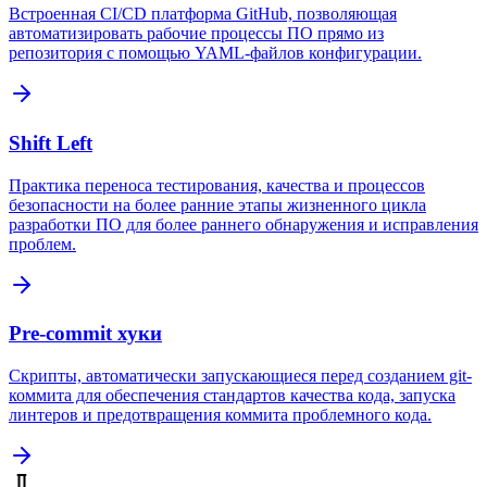
Встроенная CI/CD платформа GitHub, позволяющая
автоматизировать рабочие процессы ПО прямо из
репозитория с помощью YAML-файлов конфигурации.
Shift Left
Практика переноса тестирования, качества и процессов
безопасности на более ранние этапы жизненного цикла
разработки ПО для более раннего обнаружения и исправления
проблем.
Pre-commit хуки
Скрипты, автоматически запускающиеся перед созданием git-
коммита для обеспечения стандартов качества кода, запуска
линтеров и предотвращения коммита проблемного кода.