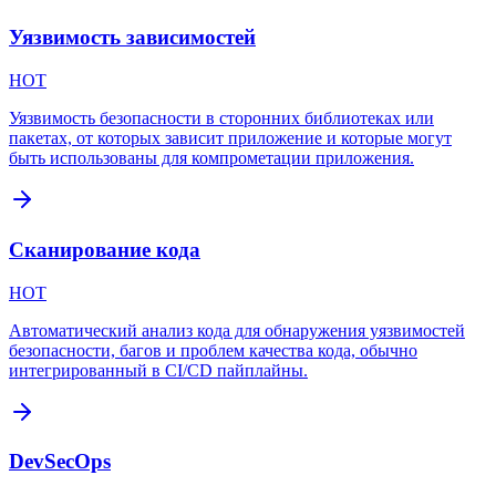
Уязвимость зависимостей
HOT
Уязвимость безопасности в сторонних библиотеках или
пакетах, от которых зависит приложение и которые могут
быть использованы для компрометации приложения.
Сканирование кода
HOT
Автоматический анализ кода для обнаружения уязвимостей
безопасности, багов и проблем качества кода, обычно
интегрированный в CI/CD пайплайны.
DevSecOps