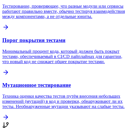
Тестирование, проверяющее, что разные модули или сервисы
работают правильно вместе, обычно тестируя взаимодействия
между компонентами, а не отдельные юниты.
Порог покрытия тестами
Минимальный процент кода, который должен быть покрыт
тестами, обеспечиваемый в CI/CD пайплайнах для гарантии,
что новый код не снижает общее покрытие тестами.
Мутационное тестирование
Техника оценки качества тестов путём внесения небольших
изменений (мутаций) в код и проверки, обнаруживают ли их
тесты. Необнаруженные мутации указывают на слабые тесты.