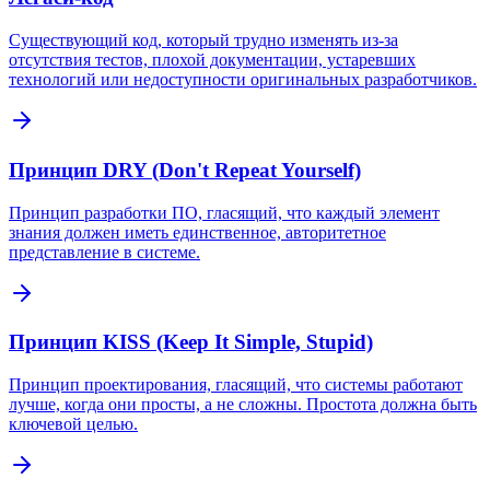
Существующий код, который трудно изменять из-за
отсутствия тестов, плохой документации, устаревших
технологий или недоступности оригинальных разработчиков.
Принцип DRY (Don't Repeat Yourself)
Принцип разработки ПО, гласящий, что каждый элемент
знания должен иметь единственное, авторитетное
представление в системе.
Принцип KISS (Keep It Simple, Stupid)
Принцип проектирования, гласящий, что системы работают
лучше, когда они просты, а не сложны. Простота должна быть
ключевой целью.