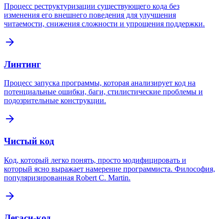
Процесс реструктуризации существующего кода без
изменения его внешнего поведения для улучшения
читаемости, снижения сложности и упрощения поддержки.
Линтинг
Процесс запуска программы, которая анализирует код на
потенциальные ошибки, баги, стилистические проблемы и
подозрительные конструкции.
Чистый код
Код, который легко понять, просто модифицировать и
который ясно выражает намерение программиста. Философия,
популяризированная Robert C. Martin.
Легаси-код