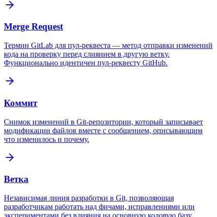
Merge Request
Термин GitLab для пул-реквеста — метод отправки изменений
кода на проверку перед слиянием в другую ветку.
Функционально идентичен пул-реквесту GitHub.
Коммит
Снимок изменений в Git-репозитории, который записывает
модификации файлов вместе с сообщением, описывающим
что изменилось и почему.
Ветка
Независимая линия разработки в Git, позволяющая
разработчикам работать над фичами, исправлениями или
экспериментами без влияния на основную кодовую базу.