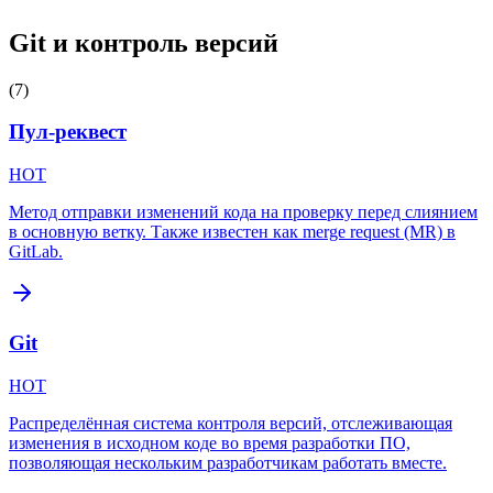
Git и контроль версий
(
7
)
Пул-реквест
HOT
Метод отправки изменений кода на проверку перед слиянием
в основную ветку. Также известен как merge request (MR) в
GitLab.
Git
HOT
Распределённая система контроля версий, отслеживающая
изменения в исходном коде во время разработки ПО,
позволяющая нескольким разработчикам работать вместе.