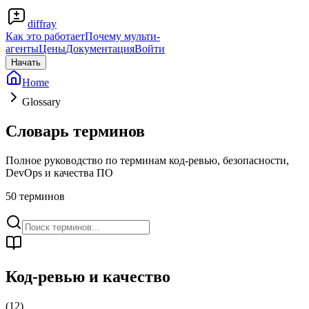
diffray
Как это работает
Почему мульти-
агенты
Цены
Документация
Войти
Начать
Home
Glossary
Словарь терминов
Полное руководство по терминам код-ревью, безопасности,
DevOps и качества ПО
50
терминов
Код-ревью и качество
(
12
)