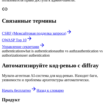
пользователя права доступа к админ-панели.
Связанные термины
CSRF (Межсайтовая подделка запроса)
OWASP Top 10
Управление секретами
authentication
what is authentication
authn vs authz
authentication vs
authorization
user authentication
Автоматизируйте код-ревью с diffray
Мульти-агентная AI-система для код-ревью. Находит баги,
уязвимости и проблемы архитектуры автоматически.
Начать бесплатно
Назад к словарю
Продукт