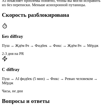
AI объясняет проблемы понятно, чтобы вы могли исправить
их без переписки. Меньше асинхронной путаницы.
Скорость разблокирована
Без diffray
Пуш → Ждём 8ч → Фидбек → Фикс → Ждём 8ч → Мёрдж
2-3 дня на PR
С diffray
Пуш → AI фидбек (5 мин) → Фикс → Ревью человеком →
Мёрдж
Часы, не дни
Вопросы и ответы