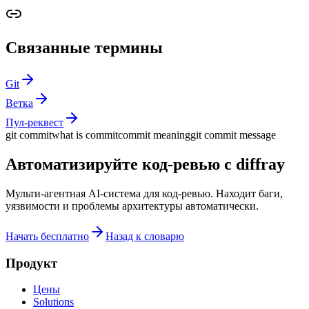
Связанные термины
Git
Ветка
Пул-реквест
git commit
what is commit
commit meaning
git commit message
Автоматизируйте код-ревью с diffray
Мульти-агентная AI-система для код-ревью. Находит баги,
уязвимости и проблемы архитектуры автоматически.
Начать бесплатно
Назад к словарю
Продукт
Цены
Solutions