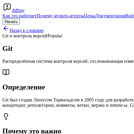
diffray
Как это работает
Почему мульти-агенты
Цены
Документация
Вой
Начать
Назад к словарю
Git и контроль версий
Popular
Git
Распределённая система контроля версий, отслеживающая изме
Определение
Git был создан Линусом Торвальдсом в 2005 году для разработ
концепции: репозитории, коммиты, ветки, мержи и remote-ы. Gi
Почему это важно