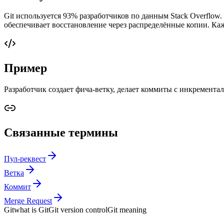
Git используется 93% разработчиков по данным Stack Overflow
обеспечивает восстановление через распределённые копии. Каж
Пример
Разработчик создает фича-ветку, делает коммиты с инкремента
Связанные термины
Пул-реквест
Ветка
Коммит
Merge Request
Git
what is Git
Git version control
Git meaning