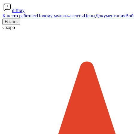
diffray
Как это работает
Почему мульти-агенты
Цены
Документация
Вой
Начать
Скоро